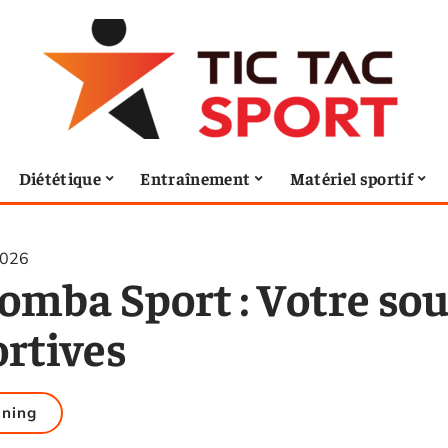
Diététique
Entraînement
Matériel sportif
2026
omba Sport : Votre sou
ortives
ining