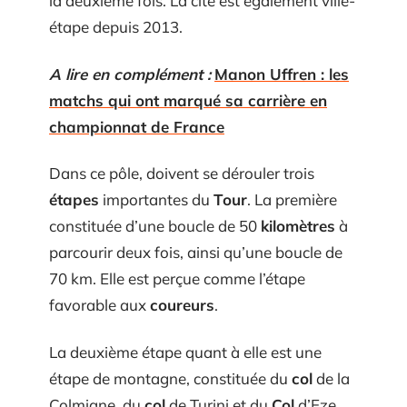
la deuxième fois. La cité est également ville-
étape depuis 2013.
A lire en complément :
Manon Uffren : les
matchs qui ont marqué sa carrière en
championnat de France
Dans ce pôle, doivent se dérouler trois
étapes
importantes du
Tour
. La première
constituée d’une boucle de 50
kilomètres
à
parcourir deux fois, ainsi qu’une boucle de
70 km. Elle est perçue comme l’étape
favorable aux
coureurs
.
La deuxième étape quant à elle est une
étape de montagne, constituée du
col
de la
Colmiane, du
col
de Turini et du
Col
d’Eze.