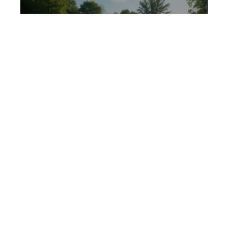
Mystère du scorage : combien
de sets au tennis ?
12 mars 2026
Contact
Mentions Légales
Sitemap