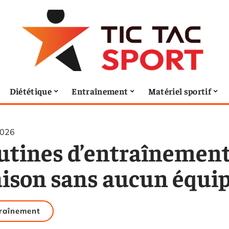
Diététique
Entraînement
Matériel sportif
2026
utines d’entraînement 
ison sans aucun équ
raînement