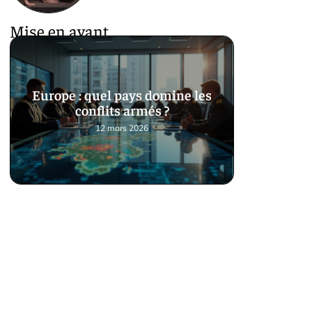
Mise en avant
Europe : quel pays domine les
conflits armés ?
12 mars 2026