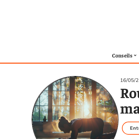
Conseils
16/05/
Ro
ma
Ent