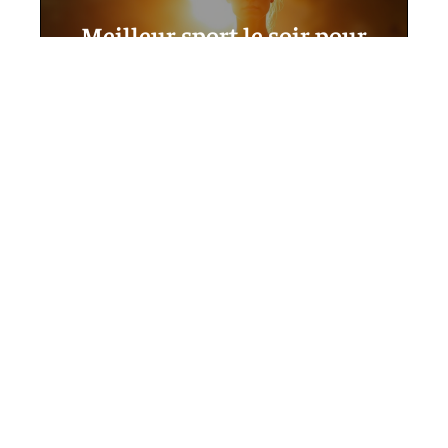
Meilleur sport le soir pour
bien dormir : les choix qui
favorisent un sommeil de
qualité
12 mars 2026
Contact
Mentions Légales
Sitemap