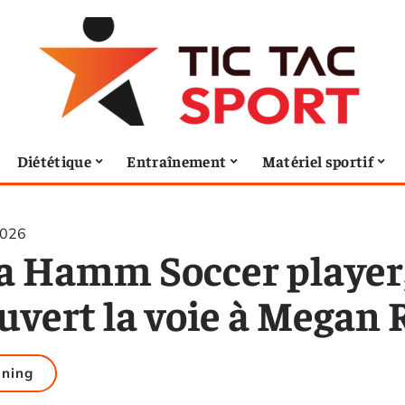
Diététique
Entraînement
Matériel sportif
2026
a Hamm Soccer player,
ouvert la voie à Megan
ining