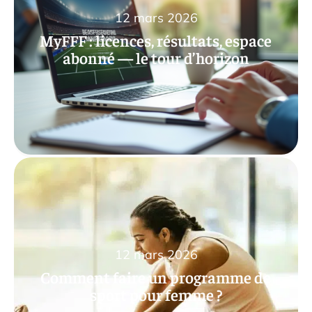
12 mars 2026
MyFFF : licences, résultats, espace
abonné — le tour d’horizon
12 mars 2026
Comment faire un programme de
sport pour femme ?