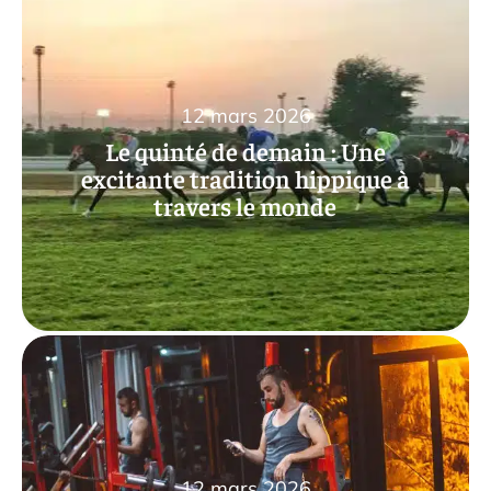
12 mars 2026
Le quinté de demain : Une
excitante tradition hippique à
travers le monde
12 mars 2026