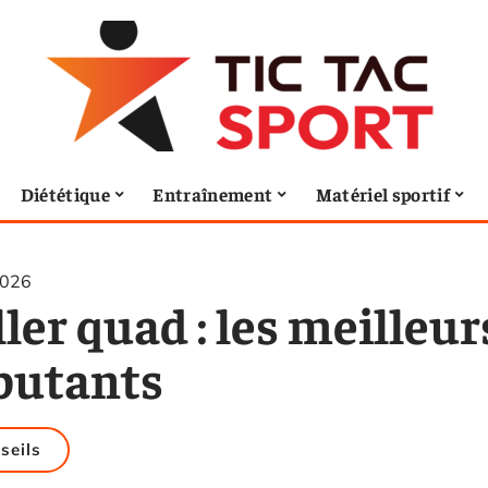
Diététique
Entraînement
Matériel sportif
2026
ler quad : les meilleu
butants
seils