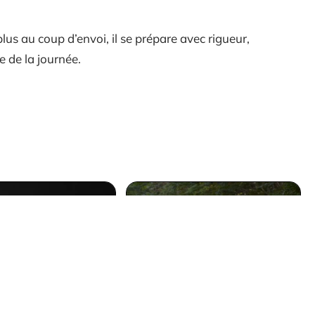
s au coup d’envoi, il se prépare avec rigueur,
e de la journée.
Le Tour de France 2020
ienfaits du yoga
se déroulera
 les débutants
entièrement en France
12 mars 2026