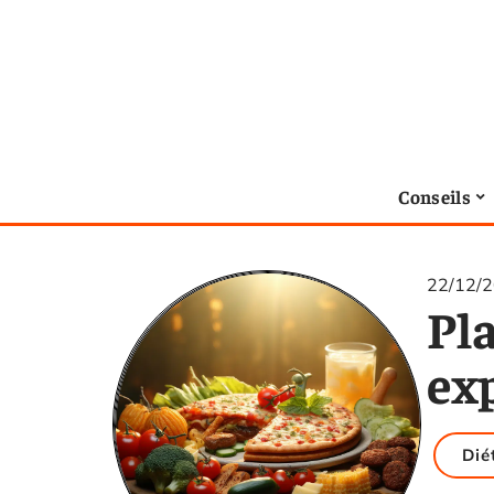
Conseils
22/12/
Pla
exp
Dié