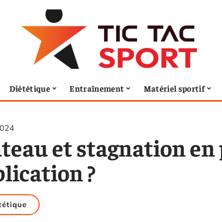
Diététique
Entraînement
Matériel sportif
2024
teau et stagnation en 
lication ?
tétique