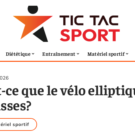
Diététique
Entraînement
Matériel sportif
2026
-ce que le vélo elliptiq
isses?
ériel sportif